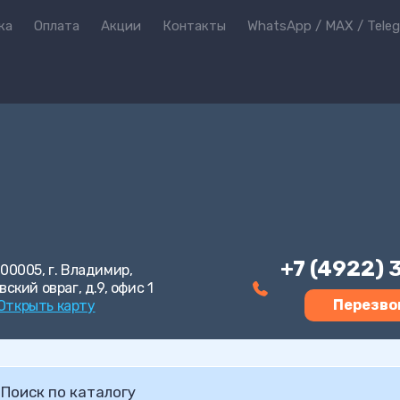
ка
Оплата
Акции
Контакты
WhatsApp / MAX / Tele
+7 (4922)
00005, г. Владимир,
вский овраг, д.9, офис 1
Перезво
Открыть карту