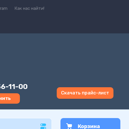
gram
Как нас найти!
36-11-00
Скачать прайс-лист
нить
Корзина