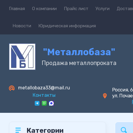
Главная
О компании
Прайс лист
Услуги
Достав
Новости
Юридическая информация
"Металлобаза"
Продажа металлопроката
metallobaza33@mail.ru
Россия, 6
Контакты
ул. Почае
Категории