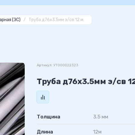
арная (ЭС)
/
Труба д76х3.5мм э/св 12 м.
Артикул:
УТ000022323
Труба д76х3.5мм э/св 12
Толщина
3.5 мм
Длина
12м