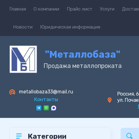
Главная
О компании
Прайс лист
Услуги
Достав
Новости
Юридическая информация
"Металлобаза"
Продажа металлопроката
metallobaza33@mail.ru
Россия, 6
Контакты
ул. Почае
Категории