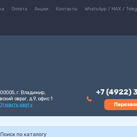
ка
Оплата
Акции
Контакты
WhatsApp / MAX / Tele
+7 (4922)
00005, г. Владимир,
вский овраг, д.9, офис 1
Перезво
Открыть карту