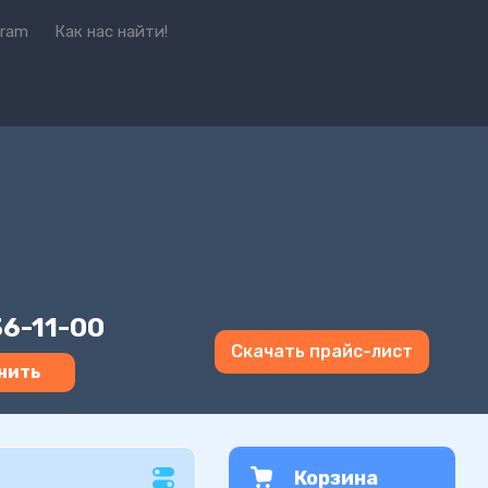
gram
Как нас найти!
36-11-00
Скачать прайс-лист
нить
Корзина