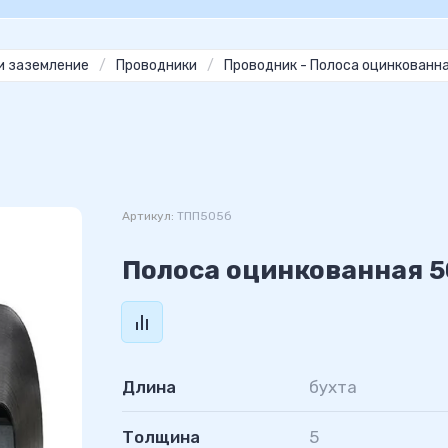
и заземление
/
Проводники
/
Проводник - Полоса оцинкованн
Артикул:
ТПП505б
Полоса оцинкованная 5
Длина
бухта
Толщина
5