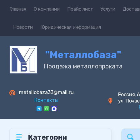
Главная
О компании
Прайс лист
Услуги
Достав
Новости
Юридическая информация
"Металлобаза"
Продажа металлопроката
metallobaza33@mail.ru
Россия, 6
Контакты
ул. Почае
Категории