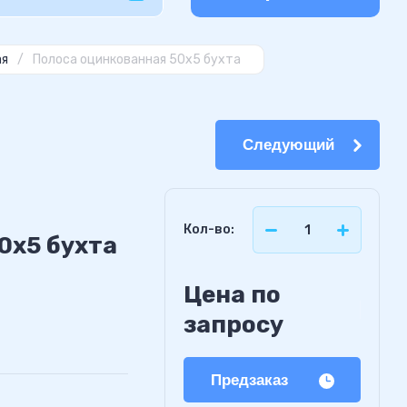
ая
/
Полоса оцинкованная 50х5 бухта
Следующий
Кол-во:
0х5 бухта
Цена по
запросу
Предзаказ