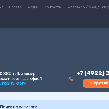
ка
Оплата
Акции
Контакты
WhatsApp / MAX / Tele
+7 (4922)
00005, г. Владимир,
вский овраг, д.9, офис 1
Перезво
Открыть карту