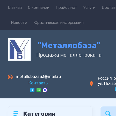
Главная
О компании
Прайс лист
Услуги
Достав
Новости
Юридическая информация
"Металлобаза"
Продажа металлопроката
metallobaza33@mail.ru
Россия, 6
Контакты
ул. Почае
Категории