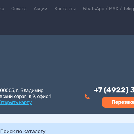
ка
Оплата
Акции
Контакты
WhatsApp / MAX / Tele
+7 (4922)
00005, г. Владимир,
вский овраг, д.9, офис 1
Перезво
Открыть карту