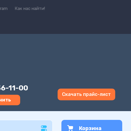
gram
Как нас найти!
36-11-00
Скачать прайс-лист
нить
Корзина