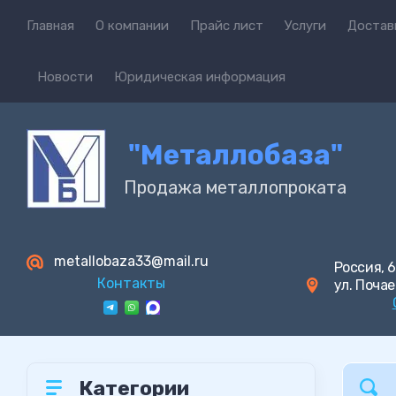
Главная
О компании
Прайс лист
Услуги
Достав
Новости
Юридическая информация
"Металлобаза"
Продажа металлопроката
metallobaza33@mail.ru
Россия, 6
Контакты
ул. Почае
Категории