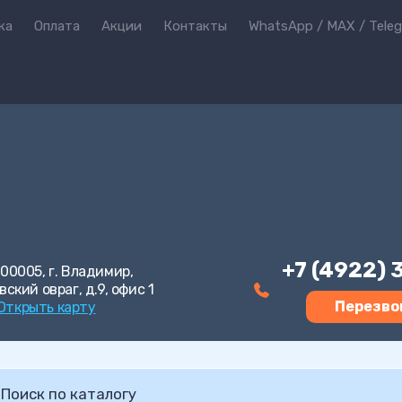
ка
Оплата
Акции
Контакты
WhatsApp / MAX / Tele
+7 (4922)
00005, г. Владимир,
вский овраг, д.9, офис 1
Перезво
Открыть карту