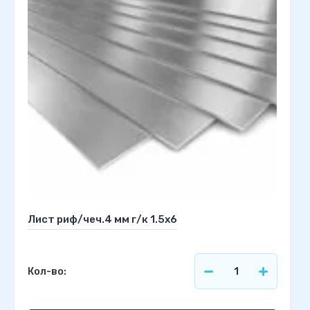
Лист риф/чеч.4 мм г/к 1.5х6
Кол-во: