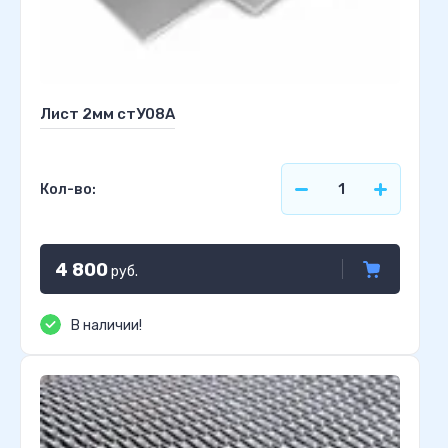
Лист 2мм стУ08А
Кол-во:
4 800
руб.
В наличии!