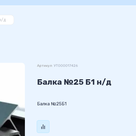
н/д
Артикул:
УТ000017426
Балка №25 Б1 н/д
Балка №25Б1