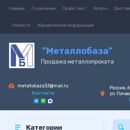
Главная
О компании
Прайс лист
Услуги
Достав
Новости
Юридическая информация
"Металлобаза"
Продажа металлопроката
metallobaza33@mail.ru
Россия, 6
Контакты
ул. Почае
Категории