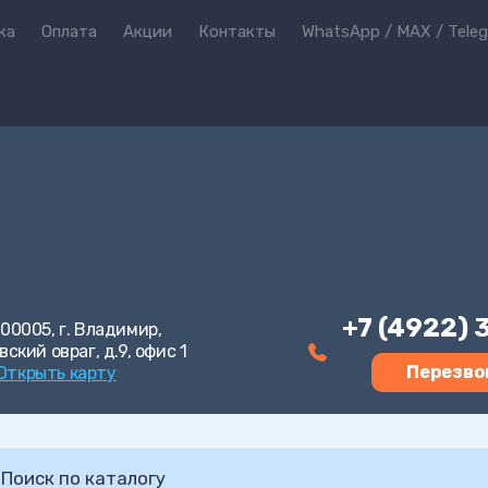
ка
Оплата
Акции
Контакты
WhatsApp / MAX / Tele
+7 (4922)
00005, г. Владимир,
вский овраг, д.9, офис 1
Перезво
Открыть карту