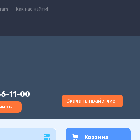
gram
Как нас найти!
36-11-00
Скачать прайс-лист
нить
Корзина