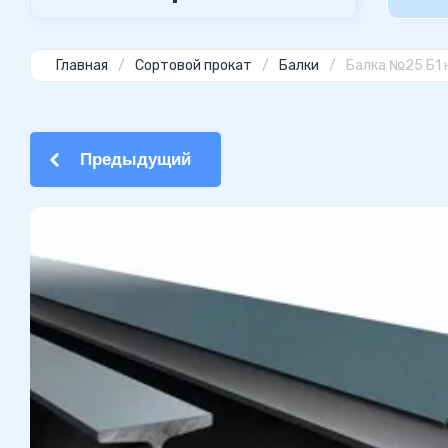
Главная
/
Сортовой прокат
/
Балки
/
Балка №25 Б1 
Предыдущий