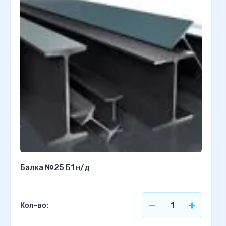
Балка №25 Б1 н/д
Кол-во: